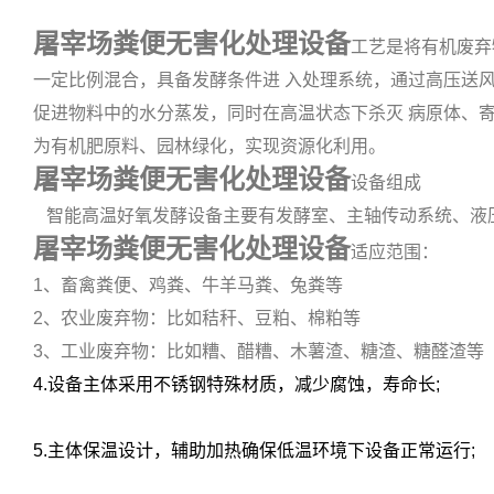
屠宰场粪便无害化处理设备
工艺是将有机废弃
一定比例混合，具备发酵条件进 入处理系统，通过高压送
促进物料中的水分蒸发，同时在高温状态下杀灭 病原体、
为有机肥原料、园林绿化，实现资源化利用。
屠宰场粪便无害化处理设备
设备组成
智能高温好氧发酵设备主要有发酵室、主轴传动系统、液压
屠宰场粪便无害化处理设备
适应范围：
1、畜禽粪便、鸡粪、牛羊马粪、兔粪等
2、农业废弃物：比如秸秆、豆粕、棉粕等
3、工业废弃物：比如糟、醋糟、木薯渣、糖渣、糖醛渣等
4.设备主体采用不锈钢特殊材质，减少腐蚀，寿命长;
5.主体保温设计，辅助加热确保低温环境下设备正常运行;