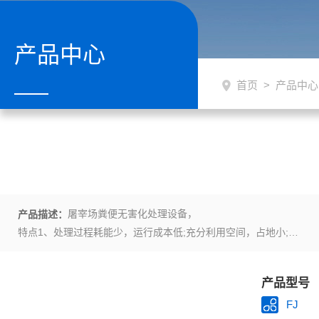
产品中心
首页
>
产品中心
屠宰场粪便无害化处理设备，
产品描述：
特点1、处理过程耗能少，运行成本低;充分利用空间，占地小;
2、自动化程度高，采用PLC与上位机结合，实现远程控制;
3、处理过程全封闭，不产生二次污染;
产品型号
4、采用生物除臭，处理过程中废气达标排放;
山东中科贝特公司座落于世界恐龙之乡的山东诸城，是一家集科技开
FJ