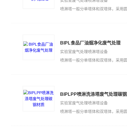
实验室废气处理喷淋塔设备
喷淋塔一般分单塔体和双塔体，采用圆形塔体，用法兰分段
BIPL食品厂油烟净化废气处理
实验室废气处理喷淋塔设备
喷淋塔一般分单塔体和双塔体，采用圆形塔体，用法兰分段
BIPLPP喷淋洗涤塔废气处理碳
实验室废气处理喷淋塔设备
喷淋塔一般分单塔体和双塔体，采用圆形塔体，用法兰分段