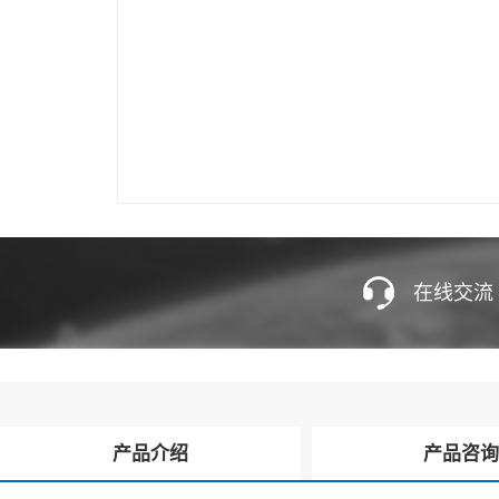
在线交流
产品介绍
产品咨