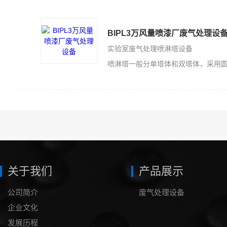
BIPL3万风量喷漆厂废气处理设
实验室废气处理喷淋塔设备
喷淋塔一般分单塔体和双塔体，采用圆形塔体，用法兰分段
关于我们
产品展示
公司简介
废气处理设备
企业文化
发展历程