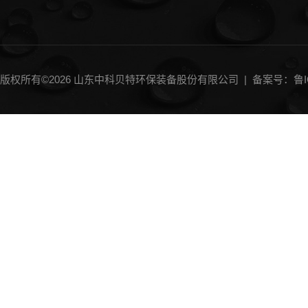
版权所有©2026 山东中科贝特环保装备股份有限公司 |
备案号：鲁IC