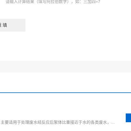
请输入计算结果（填写阿拉伯数字），如：三加四=7
气浮沉淀一体机又名气浮过滤一体机，主要适用于处理废水经反应后絮体比重接近于水的各类废水，广泛应用于机械、化工、轻纺、交通、食品等行业，特别适用于油田钻井污水、油田回注水、炼油厂污水的处理。