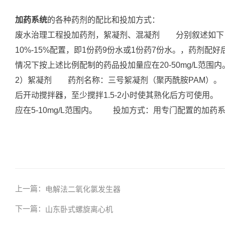
加药系统
的各种药剂的配比和投加方式：
废水治理工程投加药剂，絮凝剂、混凝剂 分别叙述如下
10%-15%配置，即1份药9份水或1份药7份水。，药
情况下按上述比例配制的药品投加量应在20-50mg/
2）絮凝剂 药剂名称：三号絮凝剂（聚丙酰胺PAM）。 
后开动搅拌器，至少搅拌1.5-2小时使其熟化后方可使
应在5-10mg/L范围内。 投加方式：用专门配置的加药
上一篇：
电解法二氧化氯发生器
下一篇：
山东卧式螺旋离心机