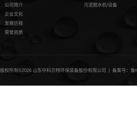
公司简介
污泥脱水机/设备
企业文化
发展历程
荣誉资质
版权所有©2026 山东中科贝特环保装备股份有限公司 |
备案号：鲁IC