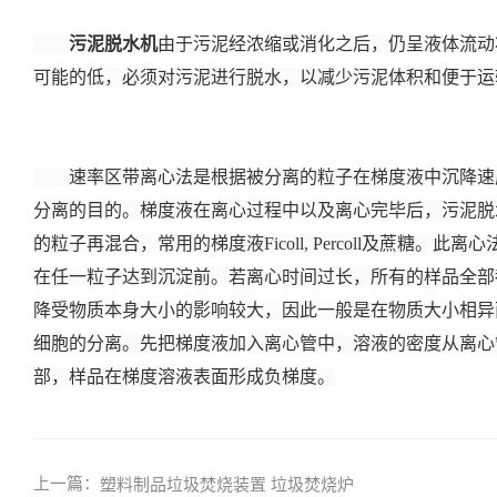
污泥脱水机
由于污泥经浓缩或消化之后，仍呈液体流动
可能的低，必须对污泥进行脱水，以减少污泥体积和便于运
速率区带离心法是根据被分离的粒子在梯度液中沉降速度
分离的目的。梯度液在离心过程中以及离心完毕后，污泥脱
的粒子再混合，常用的梯度液Ficoll, Percoll及蔗
在任一粒子达到沉淀前。若离心时间过长，所有的样品全部
降受物质本身大小的影响较大，因此一般是在物质大小相异而
细胞的分离。先把梯度液加入离心管中，溶液的密度从离心
部，样品在梯度溶液表面形成负梯度。
上一篇：
塑料制品垃圾焚烧装置 垃圾焚烧炉