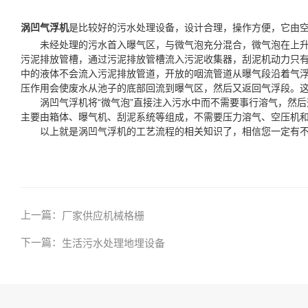
涡凹气浮机
是比较好的污水处理设备，设计合理，操作方便，它由
未经处理的污水首入曝气区，与微气泡充分混合，微气泡在上升的
污泥排放管槽，通过污泥排放管槽流入污泥收集器，刮泥机动力只有
中的液体不会流入污泥排放管道，开放的咽流管道从曝气段沿着气
压作用会使废水从池子的底部回流到曝气区，然后又返回气浮段。
涡凹气浮机将“微气泡”直接注入污水中而不需要事行溶气，然后通
主要由箱体、曝气机、刮泥系统等组成，不需要压力溶气、空压机
以上就是涡凹气浮机的工艺流程的相关知识了，相信您一定有不
上一篇：
厂家供应机械格栅
下一篇：
生活污水处理地埋设备