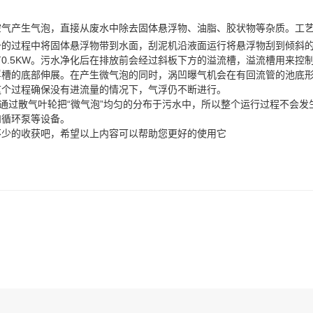
空气产生气泡，直接从废水中除去固体悬浮物、油脂、胶状物等杂质。工
过程中将固体悬浮物带到水面，刮泥机沿液面运行将悬浮物刮到倾斜的
0.5KW。污水净化后在排放前会经过斜板下方的溢流槽，溢流槽用来控
浮槽的底部伸展。在产生微气泡的同时，涡凹曝气机会在有回流管的池底
这个过程确保没有进流量的情况下，气浮仍不断进行。
过散气叶轮把“微气泡”均匀的分布于污水中，所以整个运行过程不会发
和循环泵等设备。
少的收获吧，希望以上内容可以帮助您更好的使用它