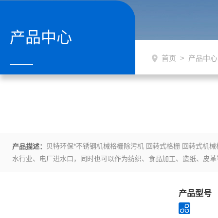
产品中心
首页
>
产品中心
贝特环保*不锈钢机械格栅除污机 回转式格栅 回转式机械格栅（格栅除污机）是一种可以连续自动清除流体中各种形状的杂物，以固液分离为目的装置，它可以作为一种设备广泛地应用于城市污水处理、自来
产品描述：
水行业、电厂进水口，同时也可以作为纺织、食品加工、造纸、皮革
产品型号