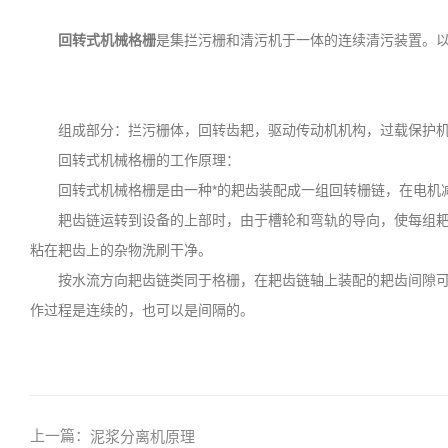
回转式机械格栅
是集拦污栅和清污机于一体的连续清污装置。
组成部分：拦污栅体，回转齿耙，驱动传动机机构，过载保护机
回转式机械格栅的工作原理：
回转式机械格栅是由一种*的耙齿装配成一组回转栅链，在电机减
耙齿链运转到设备的上部时，由于槽轮和弯轨的导向，使每组耙齿
粘在耙齿上的杂物洗刷干净。
按水流方向耙齿链类同于格栅，在耙齿链轴上装配的耙齿间隙可以
作过程是连续的，也可以是间隔的。
上一篇：
泥浆分离机原理