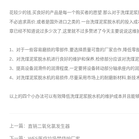
花较少的钱,买良好的产品是每一个购买者的愿望.那么对于洗煤泥浆
不必追求高价,或者是国外进口之类的.一台洗煤泥浆脱水机的投入成
章已经不知道说过多少次了,这里就不过多赘述了今天主要说说这维
1、对于一些容易磨损的零部件,要选择质量可靠的厂家合作,降低零
2、对洗煤泥浆脱水机进行良好的维护和保养,检修部分应该对洗煤泥
3、提高设备润滑件的润滑程度,一定要将设备转动部分轴承座内的润
4、对洗煤泥浆脱水机的易损件,尽量采用市场上的耐磨新材料,新技术
以上的四个小办法可以有效降低洗煤泥浆脱水机的维护成本并且能够
上一篇：
直销二氧化氯发生器
下一篇：
WFS医疗垃圾焚烧炉厂家