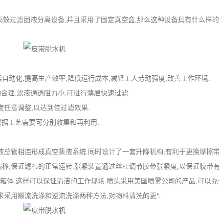
高效过滤固液分离设备,并且采用了固定真空盒,那么这种设备具有什么样的
自动化,提高生产效率,降低运行成本,减轻工人劳动强度,改善工作环境.
构合理,滤液通透阻力小,可进行薄层快速过滤.
度任意调整,以达到佳过滤效果.
液根据工艺需要可分别收集和再利用.
液总管相连形成真空集液系统.同时设计了一套升降机构,有利于更换摩擦带
偏移,保证滤布的正常运转.张紧装置通过丝杠调节胶带张紧度,以保证胶带
箱体,这样可以保证清洁的工作现场.喷头采用美国喷雾公司的产品,可以充
求采用顺流洗涤和逆流洗涤两种方法,对物料清洗的更*.