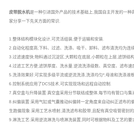
皮带脱水机
是一种引进国外产品的技术基础上,我国自主开发的一种
家分享一下先关方面的常识.
1.整体结构模块化设计,可灵活组装,便于运输和安装.
2.自动化程度高;下料、过滤、洗涤、吸干、卸料、滤布清洗均为连续
3.过滤速度快;物料通过沉淀区,大颗粒在底层,小颗粒在上层,滤饼结
4.过滤工艺方便;滤饼厚度、洗水量.逆流洗涤级数、真空度、滤布速
5.洗涤效果好;可实现多级平流或逆流洗涤,洗涤均匀*,母液和洗涤
6.控制系统应用了DCS技术,可实现现场和远程自动控制.
7.真空盒与升降装置:真空盒采用分节联结成整体,每节均有管口与集
8.纠偏装置:采用气缸或气囊推动纠偏转一定角度来自动纠正滤布的
生跑偏现象.采用工艺水喷射,清洗滤布和胶带,且配有真空吸管密封的
9.淋洗工艺:采用逆流淋洗与喷淋洗装置,同时可根据物料及工艺的要