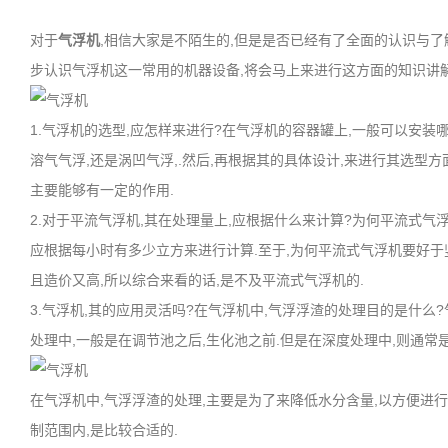
对于
气浮机
,相信大家是不陌生的,但是是否已经有了全面的认识与了
步认识气浮机这一常用的机器设备,将会马上来进行这方面的知识讲解
1.气浮机的选型,应怎样来进行?在气浮机的容器罐上,一般可以安装
溶气气浮,还是涡凹气浮,.然后,再根据其的具体设计,来进行其选型
主要能够有一定的作用.
2.对于平流气浮机,其在处理量上,应根据什么来计算?为何平流式气
应根据每小时有多少立方来进行计算.至于,为何平流式气浮机要好于
且造价又高,所以综合来看的话,是不及平流式气浮机的.
3.气浮机,其的应用灵活吗?在气浮机中,气浮浮渣的处理目的是什么?
处理中,一般是在调节池之后,生化池之前.但是在深度处理中,则通常
在气浮机中,气浮浮渣的处理,主要是为了来降低水分含量,以方便进行运输
制范围内,是比较合适的.