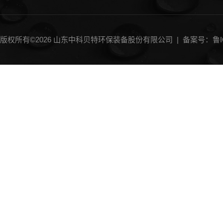
版权所有©2026 山东中科贝特环保装备股份有限公司 |
备案号：鲁IC