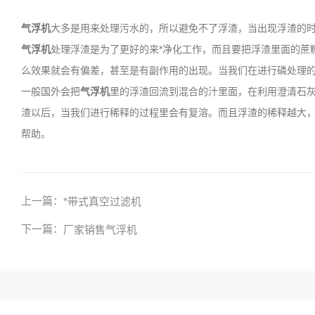
气浮机
大多是用来处理污水的，所以避免不了浮渣，当出现浮渣的
气浮机
处理浮渣是为了更好的来*净化工作，而且要把浮渣里面的蔗
么效果就会有偏差，甚至是有副作用的出现。当我们在进行磷处理
一般国外会把
气浮机
里的浮渣回流到混合的汁里面，在利用澄清石
渣以后，当我们进行稀释的过程里会有复溶。而且浮渣的稀释越大
帮助。
上一篇：
*带式真空过滤机
下一篇：
厂家销售气浮机