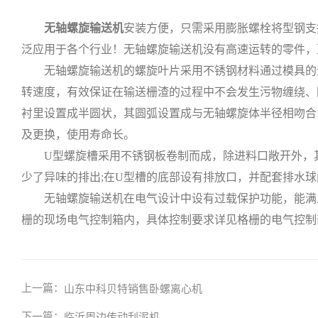
无轴螺旋输送机
安装方便，只需采用膨胀螺栓将型钢支
泛应用于各个行业！无轴螺旋输送机没有高速运转的零件，
无轴螺旋输送机的螺旋叶片采用不锈钢材料通过模具的浇
转速度，有效保证在输送栅渣的过程中不会发生污物缠绕、
衬里设置成半圆状，其圆弧设置成与无轴螺旋体半径相吻合
及更换，使用寿命长。
U型螺旋槽采用不锈钢板卷制而成，除进料口敞开外，其
少了异味的排出;在U型槽的底部设有排放口，并配套排水球
无轴螺旋输送机在电气设计中设有过载保护功能，能满足
栅的现场电气控制箱内，具体控制要求详见格栅的电气控制
上一篇：
山东中科贝特销售卧螺离心机
下一篇：
临沂周边传动刮泥机