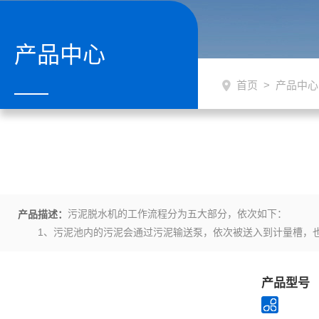
产品中心
首页
>
产品中心
污泥脱水机的工作流程分为五大部分，依次如下：
产品描述：
1、污泥池内的污泥会通过污泥输送泵，依次被送入到计量槽，也
2、污泥和絮凝剂在絮凝的混和槽中，通过搅拌机
产品型号