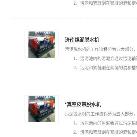
2、污泥和絮凝剂在絮凝的混和槽
济南煤泥脱水机
污泥脱水机的工作流程分为五大部分
1、污泥池内的污泥会通过污泥输送泵，依次被送入到计量
2、污泥和絮凝剂在絮凝的混和槽
*真空皮带脱水机
污泥脱水机的工作流程分为五大部分
1、污泥池内的污泥会通过污泥输送泵，依次被送入到计量
2、污泥和絮凝剂在絮凝的混和槽