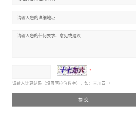
请输入计算结果（填写阿拉伯数字），如：三加四=7