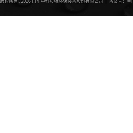
版权所有©2026 山东中科贝特环保装备股份有限公司 |
备案号：鲁IC