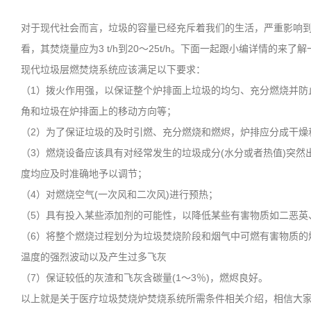
对于现代社会而言，垃圾的容量已经充斥着我们的生活，严重影响
看，其焚烧量应为3 t/h到20～25t/h。下面一起跟小编详情的来了
现代垃圾层燃焚烧系统应该满足以下要求：
（1）拨火作用强，以保证整个炉排面上垃圾的均匀、充分燃烧并防
角和垃圾在炉排面上的移动方向等；
（2）为了保证垃圾的及时引燃、充分燃烧和燃烬，炉排应分成干燥
（3）燃烧设备应该具有对经常发生的垃圾成分(水分或者热值)突
度均应及时准确地予以调节；
（4）对燃烧空气(一次风和二次风)进行预热；
（5）具有投入某些添加剂的可能性，以降低某些有害物质如二恶英、
（6）将整个燃烧过程划分为垃圾焚烧阶段和烟气中可燃有害物质的
温度的强烈波动以及产生过多飞灰
（7）保证较低的灰渣和飞灰含碳量(1～3％)，燃烬良好。
以上就是关于医疗垃圾焚烧炉焚烧系统所需条件相关介绍，相信大