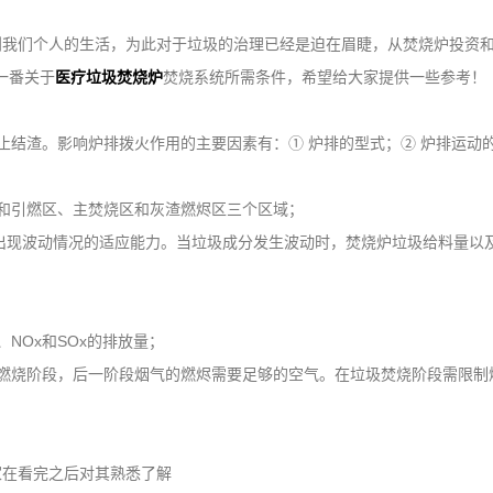
到我们个人的生活，为此对于垃圾的治理已经是迫在眉睫，从焚烧炉投资
解一番关于
医疗垃圾焚烧炉
焚烧系统所需条件，希望给大家提供一些参考！
止结渣。影响炉排拨火作用的主要因素有：① 炉排的型式；② 炉排运动的
和引燃区、主焚烧区和灰渣燃烬区三个区域；
然出现波动情况的适应能力。当垃圾成分发生波动时，焚烧炉垃圾给料量以
NOx和SOx的排放量；
燃烧阶段，后一阶段烟气的燃烬需要足够的空气。在垃圾焚烧阶段需限制
家在看完之后对其熟悉了解