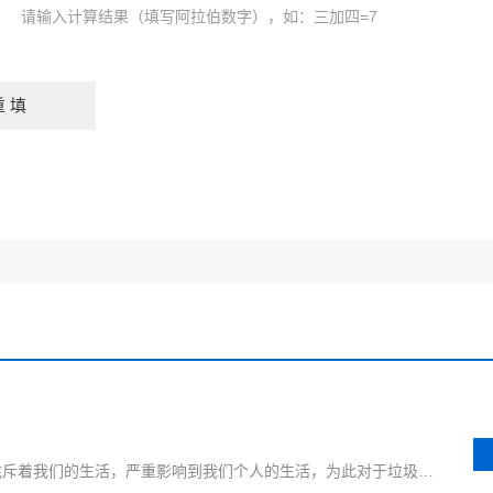
请输入计算结果（填写阿拉伯数字），如：三加四=7
对于现代社会而言，垃圾的容量已经充斥着我们的生活，严重影响到我们个人的生活，为此对于垃圾的治理已经是迫在眉睫，从焚烧炉投资和运行经济性的角度来看，其焚烧量应为3 t/h到20～25t/h。下面一起跟小编详情的来了解一番关于医疗垃圾焚烧炉焚烧系统所需条件，希望给大家提供一些参考！